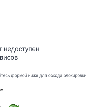
т недоступен
рвисов
йтесь формой ниже для обхода блокировки
ом