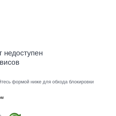
т недоступен
рвисов
йтесь формой ниже для обхода блокировки
ом