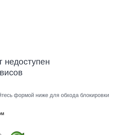
т недоступен
рвисов
йтесь формой ниже для обхода блокировки
ом