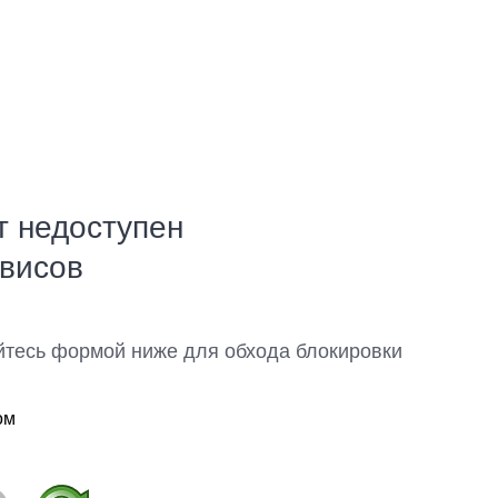
т недоступен
рвисов
йтесь формой ниже для обхода блокировки
ом