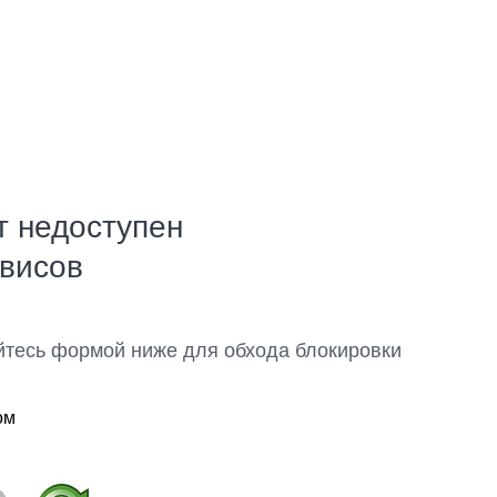
т недоступен
рвисов
йтесь формой ниже для обхода блокировки
ом