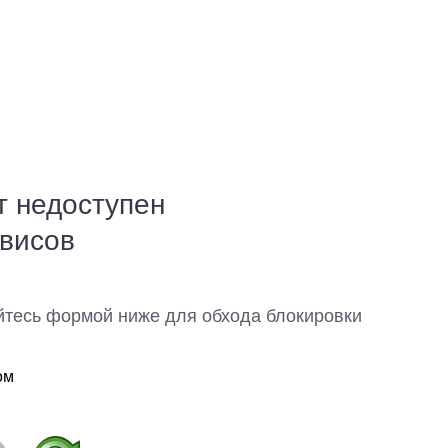
т недоступен
рвисов
йтесь формой ниже для обхода блокировки
ом