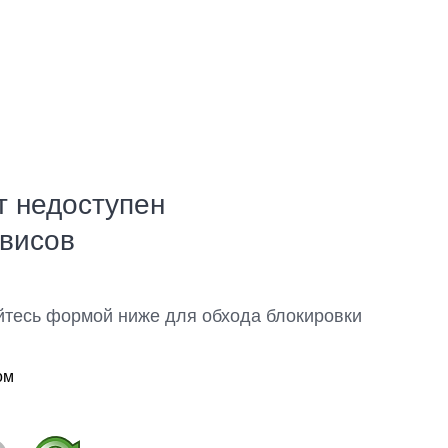
т недоступен
рвисов
йтесь формой ниже для обхода блокировки
ом