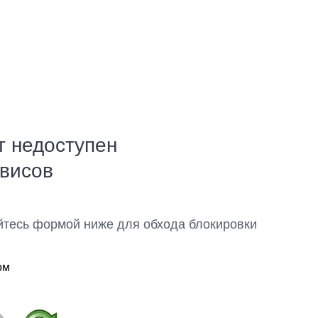
т недоступен
рвисов
йтесь формой ниже для обхода блокировки
ом