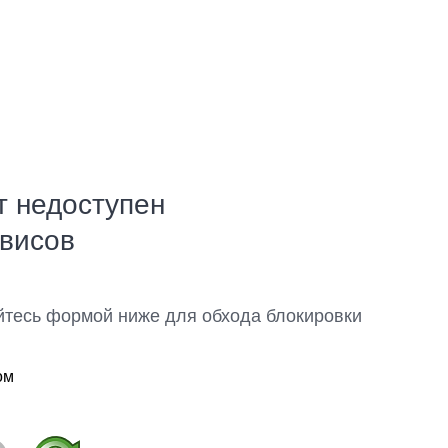
т недоступен
рвисов
йтесь формой ниже для обхода блокировки
ом