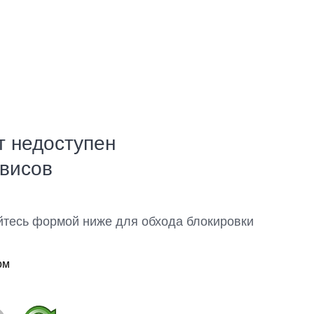
т недоступен
рвисов
йтесь формой ниже для обхода блокировки
ом