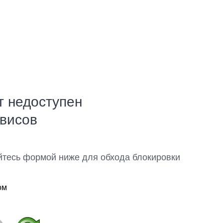
т недоступен
рвисов
йтесь формой ниже для обхода блокировки
ом