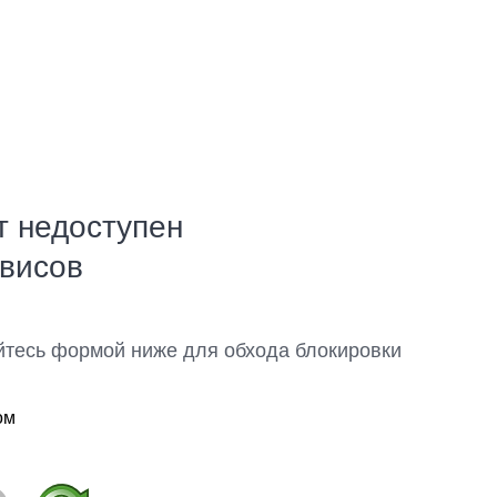
т недоступен
рвисов
йтесь формой ниже для обхода блокировки
ом