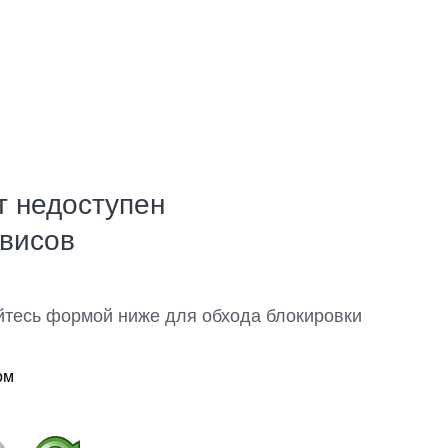
т недоступен
рвисов
йтесь формой ниже для обхода блокировки
ом