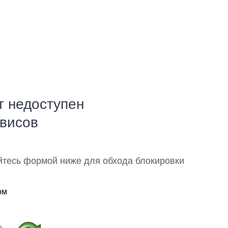
т недоступен
рвисов
йтесь формой ниже для обхода блокировки
ом