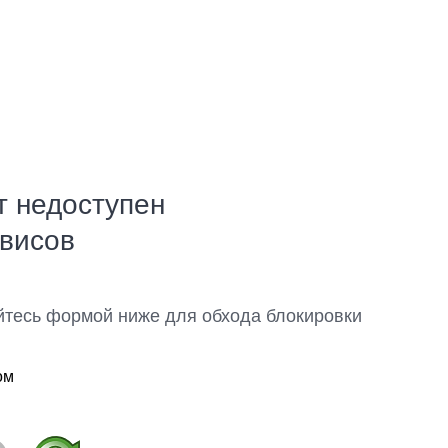
т недоступен
рвисов
йтесь формой ниже для обхода блокировки
ом