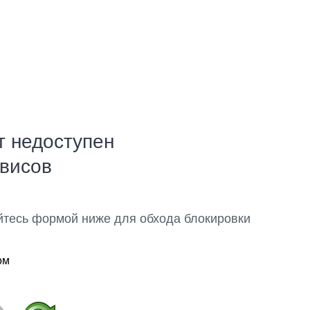
т недоступен
рвисов
йтесь формой ниже для обхода блокировки
ом