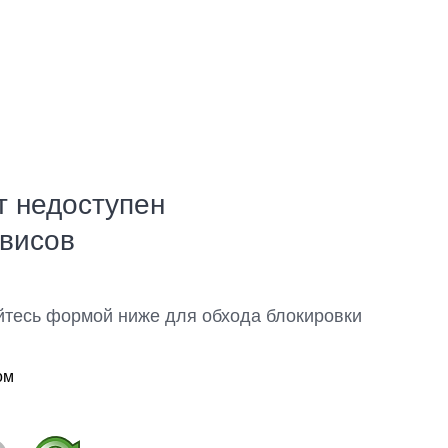
т недоступен
рвисов
йтесь формой ниже для обхода блокировки
ом