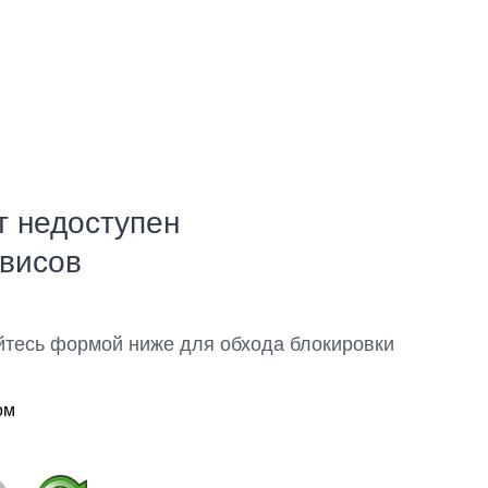
т недоступен
рвисов
йтесь формой ниже для обхода блокировки
ом