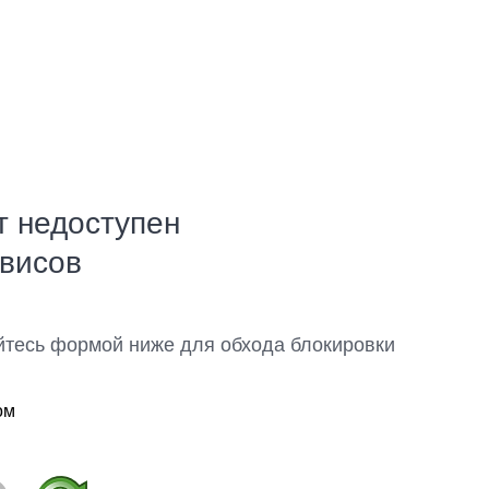
т недоступен
рвисов
йтесь формой ниже для обхода блокировки
ом