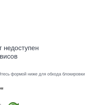
т недоступен
рвисов
йтесь формой ниже для обхода блокировки
ом