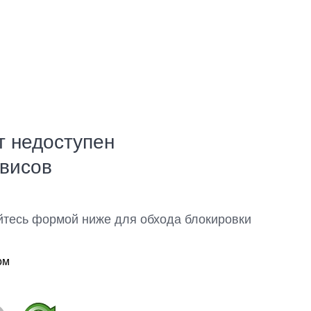
т недоступен
рвисов
йтесь формой ниже для обхода блокировки
ом