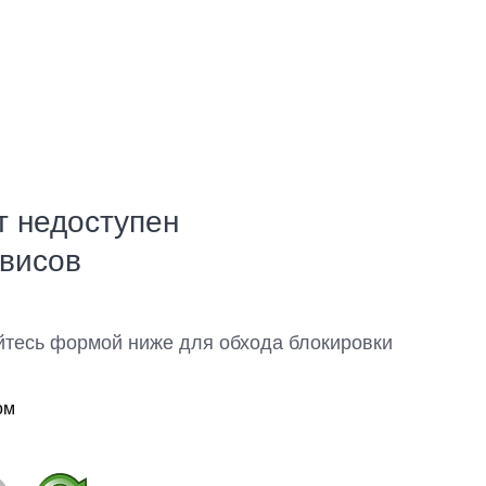
т недоступен
рвисов
йтесь формой ниже для обхода блокировки
ом