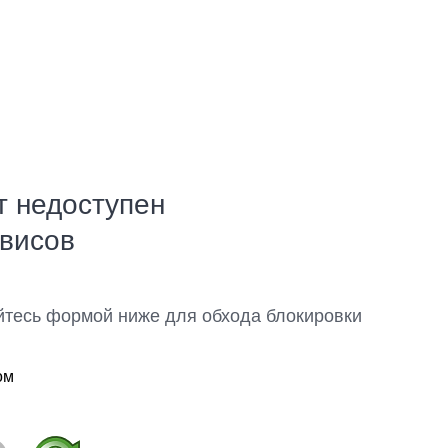
т недоступен
рвисов
йтесь формой ниже для обхода блокировки
ом