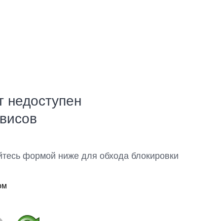
т недоступен
рвисов
йтесь формой ниже для обхода блокировки
ом