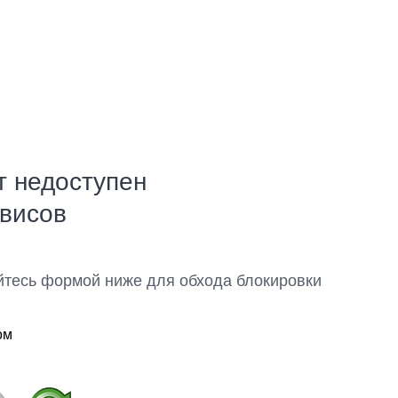
т недоступен
рвисов
йтесь формой ниже для обхода блокировки
ом