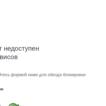
т недоступен
рвисов
йтесь формой ниже для обхода блокировки
ом