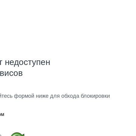
т недоступен
рвисов
йтесь формой ниже для обхода блокировки
ом