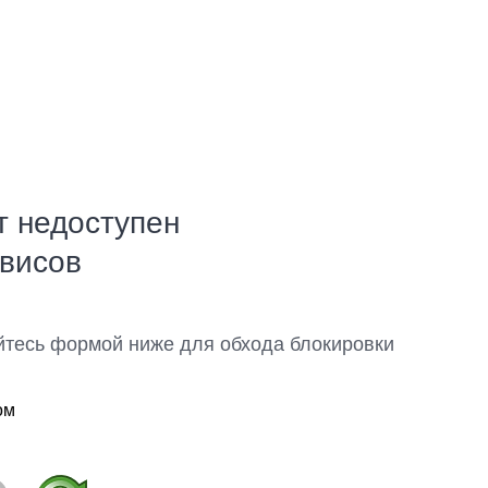
т недоступен
рвисов
йтесь формой ниже для обхода блокировки
ом