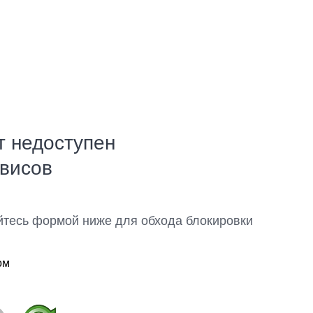
т недоступен
рвисов
йтесь формой ниже для обхода блокировки
ом