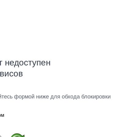
т недоступен
рвисов
йтесь формой ниже для обхода блокировки
ом