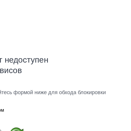
т недоступен
рвисов
йтесь формой ниже для обхода блокировки
ом