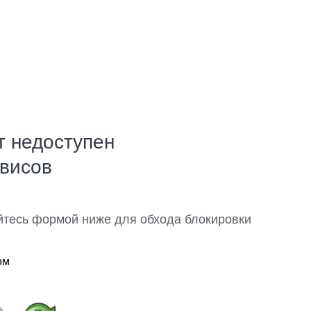
т недоступен
рвисов
йтесь формой ниже для обхода блокировки
ом