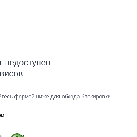
т недоступен
рвисов
йтесь формой ниже для обхода блокировки
ом