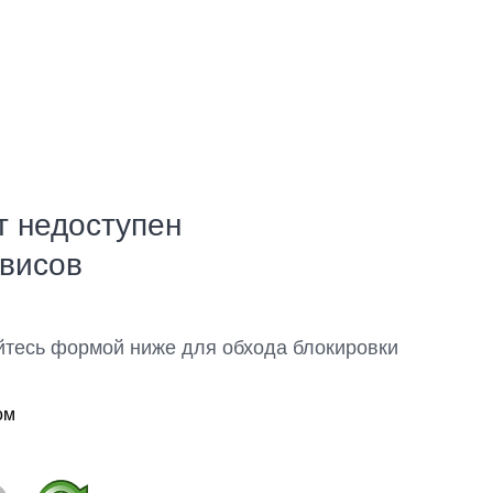
т недоступен
рвисов
йтесь формой ниже для обхода блокировки
ом