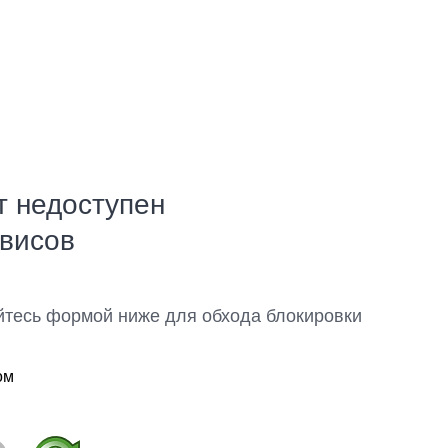
т недоступен
рвисов
йтесь формой ниже для обхода блокировки
ом