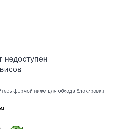
т недоступен
рвисов
йтесь формой ниже для обхода блокировки
ом