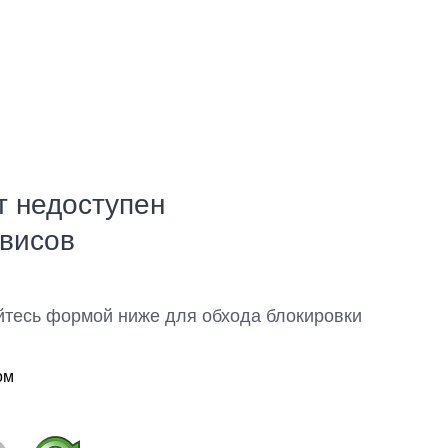
т недоступен
рвисов
йтесь формой ниже для обхода блокировки
ом