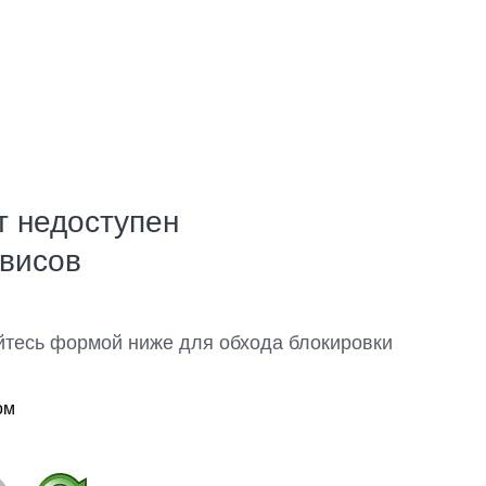
т недоступен
рвисов
йтесь формой ниже для обхода блокировки
ом