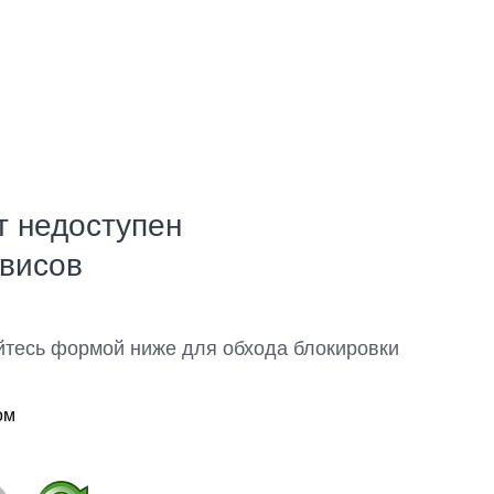
т недоступен
рвисов
йтесь формой ниже для обхода блокировки
ом