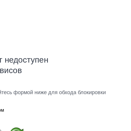
т недоступен
рвисов
йтесь формой ниже для обхода блокировки
ом