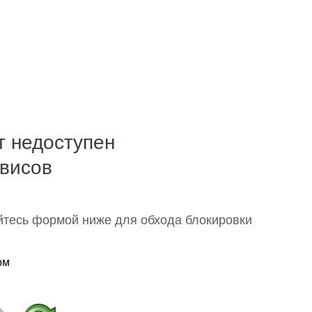
т недоступен
рвисов
йтесь формой ниже для обхода блокировки
ом