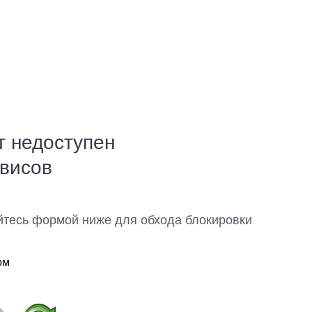
т недоступен
рвисов
йтесь формой ниже для обхода блокировки
ом