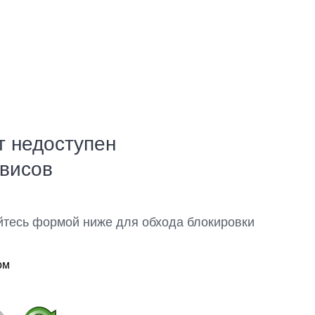
т недоступен
рвисов
йтесь формой ниже для обхода блокировки
ом