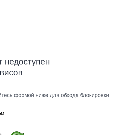
т недоступен
рвисов
йтесь формой ниже для обхода блокировки
ом