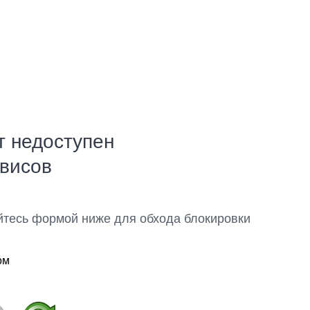
т недоступен
рвисов
йтесь формой ниже для обхода блокировки
ом