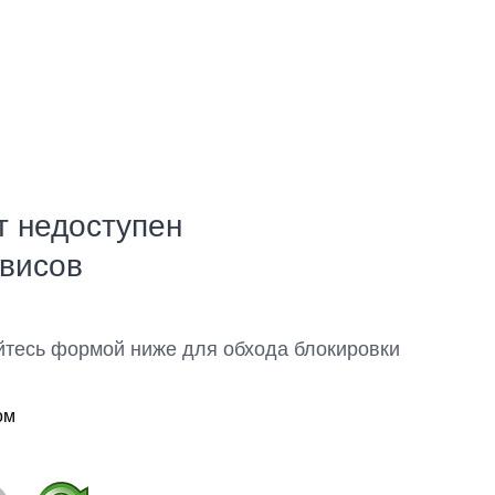
т недоступен
рвисов
йтесь формой ниже для обхода блокировки
ом