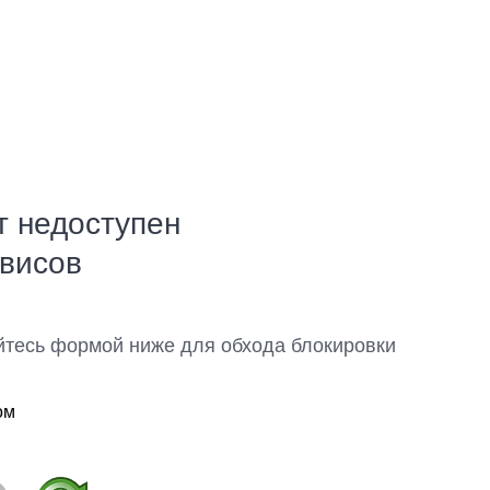
т недоступен
рвисов
йтесь формой ниже для обхода блокировки
ом