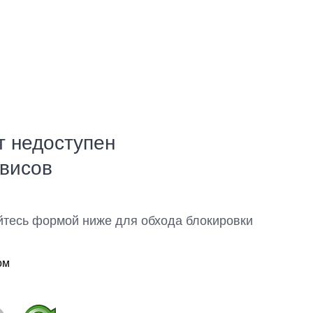
т недоступен
рвисов
йтесь формой ниже для обхода блокировки
ом