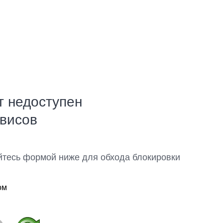
т недоступен
рвисов
йтесь формой ниже для обхода блокировки
ом