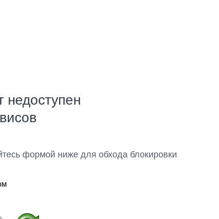
т недоступен
рвисов
йтесь формой ниже для обхода блокировки
ом